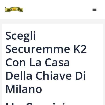
VAI
NAVIGAZIONE
MAIN
AL
ARTICOLI
MEN
CONTENUTO
Scegli
Securemme K2
Con La Casa
Della Chiave Di
Milano