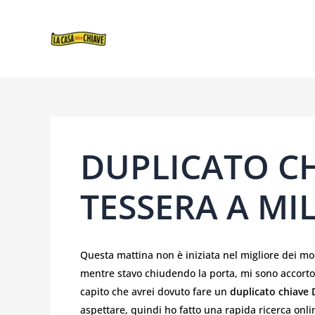
VAI
NAVIGAZIONE
AL
ARTICOLI
CONTENUTO
DUPLICATO CH
TESSERA A MI
Questa mattina non è iniziata nel migliore dei mo
mentre stavo chiudendo la porta, mi sono accort
capito che avrei dovuto fare un
duplicato chiave 
aspettare, quindi ho fatto una rapida ricerca onli