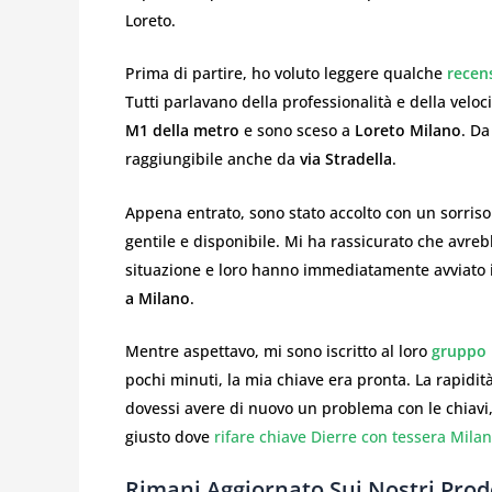
Loreto.
Prima di partire, ho voluto leggere qualche
recen
Tutti parlavano della professionalità e della veloc
M1 della metro
e sono sceso a
Loreto Milano
. Da
raggiungibile anche da
via Stradella
.
Appena entrato, sono stato accolto con un sorriso d
gentile e disponibile. Mi ha rassicurato che avre
situazione e loro hanno immediatamente avviato i
a Milano
.
Mentre aspettavo, mi sono iscritto al loro
gruppo
pochi minuti, la mia chiave era pronta. La rapidi
dovessi avere di nuovo un problema con le chiav
giusto dove
rifare chiave Dierre con tessera Mila
Rimani Aggiornato Sui Nostri Prodo