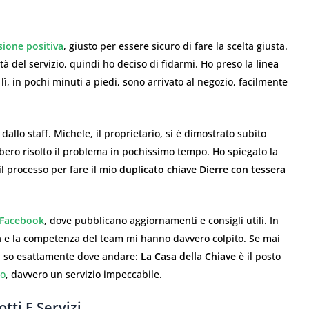
sione positiva
, giusto per essere sicuro di fare la scelta giusta.
ità del servizio, quindi ho deciso di fidarmi. Ho preso la
linea
 lì, in pochi minuti a piedi, sono arrivato al negozio, facilmente
allo staff. Michele, il proprietario, si è dimostrato subito
bbero risolto il problema in pochissimo tempo. Ho spiegato la
l processo per fare il mio
duplicato chiave Dierre con tessera
 Facebook
, dove pubblicano aggiornamenti e consigli utili. In
tà e la competenza del team mi hanno davvero colpito. Se mai
i, so esattamente dove andare:
La Casa della Chiave
è il posto
no
, davvero un servizio impeccabile.
tti E Servizi