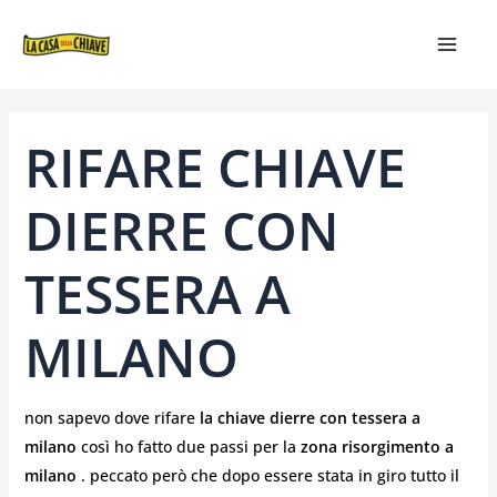
VAI
NAVIGAZIONE
MAIN
AL
ARTICOLI
MEN
CONTENUTO
RIFARE CHIAVE
DIERRE CON
TESSERA A
MILANO
non sapevo dove rifare
la chiave dierre con tessera a
milano
così ho fatto due passi per la
zona risorgimento a
milano
. peccato però che dopo essere stata in giro tutto il