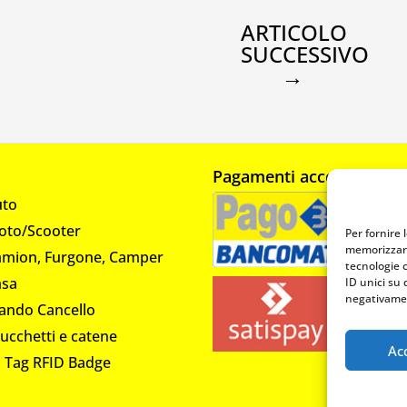
ARTICOLO
SUCCESSIVO
→
Pagamenti accettati
uto
oto/Scooter
Per fornire 
memorizzare
amion, Furgone, Camper
tecnologie 
asa
ID unici su 
negativamen
ando Cancello
lucchetti e catene
Ac
i Tag RFID Badge