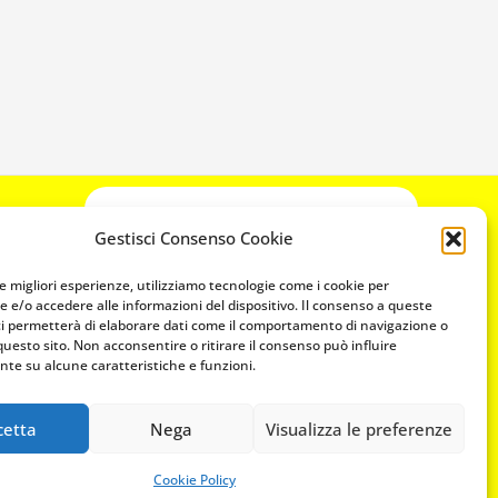
CONTATTACI
Gestisci Consenso Cookie
349 3863811
349 3863811
le migliori esperienze, utilizziamo tecnologie come i cookie per
 e/o accedere alle informazioni del dispositivo. Il consenso a queste
chiavicodificate@gmail.com
ci permetterà di elaborare dati come il comportamento di navigazione o
questo sito. Non acconsentire o ritirare il consenso può influire
te su alcune caratteristiche e funzioni.
Privacy Policy
Cookie Policy
cetta
Nega
Visualizza le preferenze
Cookie Policy