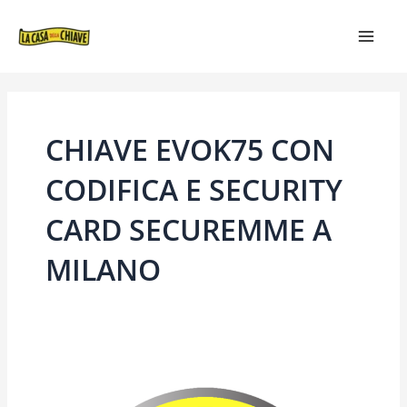
VAI
MAIN
AL
MEN
CONTENUTO
CHIAVE EVOK75 CON
CODIFICA E SECURITY
CARD SECUREMME A
MILANO
CHIAVE
EVOK75